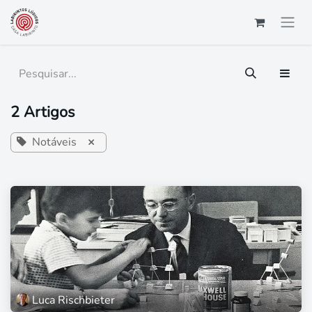
Pular para o conteúdo
2 Artigos
Notáveis
×
Luca Rischbieter