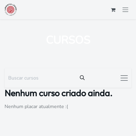
Pular para o conteúdo
CURSOS
Nenhum curso criado ainda.
Nenhum placar atualmente :(