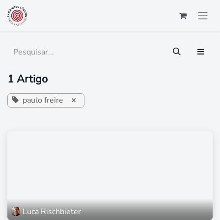
Pular para o conteúdo
1 Artigo
paulo freire
×
Luca Rischbieter