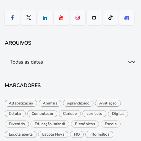
ARQUIVOS
MARCADORES
Alfabetização
Animais
Aprendizado
Avaliação
Celular
Computador
Curioso
currículo
Digital
Divertido
Educação infantil
Eletrônicos
Escola
Escola aberta
Escola Nova
HQ
Informática