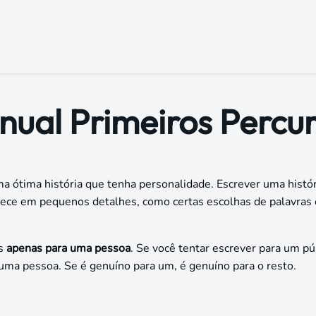
Início
Loja
Cursos
Blog
Eventos
Contato
ual Primeiros Percu
ma ótima história que tenha personalidade. Escrever uma histó
ece em pequenos detalhes, como certas escolhas de palavras o
as
apenas para uma pessoa
. Se você tentar escrever para um pú
uma pessoa. Se é genuíno para um, é genuíno para o resto.