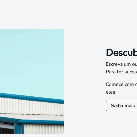
Descub
Escreva um ou
Para ter suces
Comece com o 
eles.
Saiba mais